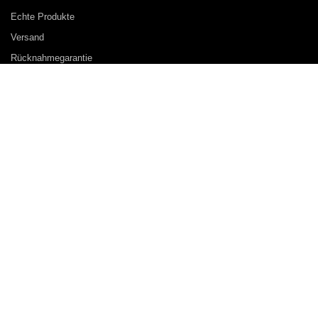
Echte Produkte
Versand
Rücknahmegarantie
Geschäftsbedingungen
Datenschutz-Bestimmungen
Skinlou Magyarország
Skinlou Österreich
Skinlou Polska