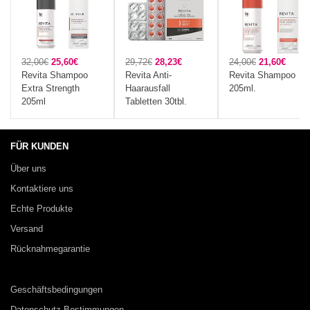
32,00€
25,60€
29,72€
28,23€
24,00€
21,60€
Revita Shampoo
Revita Anti-
Revita Shampoo
Extra Strength
Haarausfall
205ml.
205ml
Tabletten 30tbl.
FÜR KUNDEN
Über uns
Kontaktiere uns
Echte Produkte
Versand
Rücknahmegarantie
Geschäftsbedingungen
Datenschutz-Bestimmungen