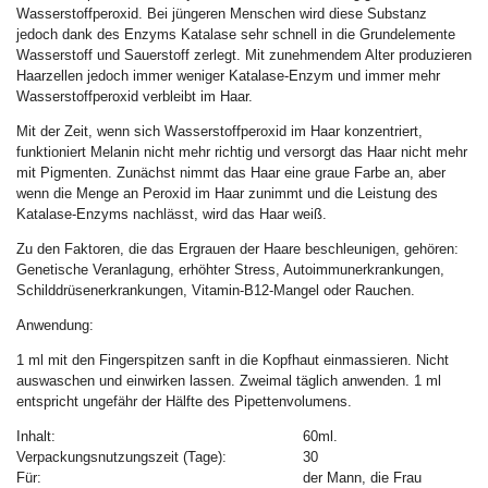
Wasserstoffperoxid. Bei jüngeren Menschen wird diese Substanz
jedoch dank des Enzyms Katalase sehr schnell in die Grundelemente
Wasserstoff und Sauerstoff zerlegt. Mit zunehmendem Alter produzieren
Haarzellen jedoch immer weniger Katalase-Enzym und immer mehr
Wasserstoffperoxid verbleibt im Haar.
Mit der Zeit, wenn sich Wasserstoffperoxid im Haar konzentriert,
funktioniert Melanin nicht mehr richtig und versorgt das Haar nicht mehr
mit Pigmenten. Zunächst nimmt das Haar eine graue Farbe an, aber
wenn die Menge an Peroxid im Haar zunimmt und die Leistung des
Katalase-Enzyms nachlässt, wird das Haar weiß.
Zu den Faktoren, die das Ergrauen der Haare beschleunigen, gehören:
Genetische Veranlagung, erhöhter Stress, Autoimmunerkrankungen,
Schilddrüsenerkrankungen, Vitamin-B12-Mangel oder Rauchen.
Anwendung:
1 ml mit den Fingerspitzen sanft in die Kopfhaut einmassieren. Nicht
auswaschen und einwirken lassen. Zweimal täglich anwenden. 1 ml
entspricht ungefähr der Hälfte des Pipettenvolumens.
Inhalt:
60ml.
Verpackungsnutzungszeit (Tage):
30
Für:
der Mann, die Frau