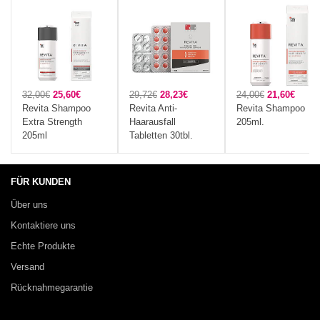
32,00€
25,60€
29,72€
28,23€
24,00€
21,60€
Revita Shampoo
Revita Anti-
Revita Shampoo
Extra Strength
Haarausfall
205ml.
205ml
Tabletten 30tbl.
FÜR KUNDEN
Über uns
Kontaktiere uns
Echte Produkte
Versand
Rücknahmegarantie